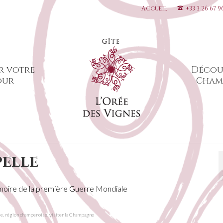
Accueil
+33 3 26 67 9
r votre
Décou
our
Cham
pelle
émoire de la première Guerre Mondiale
ée
,
région champenoise
,
visiter la Champagne