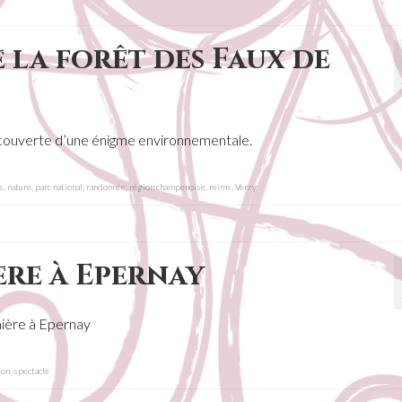
 la forêt des Faux de
découverte d’une énigme environnementale.
s
,
nature
,
parc national
,
randonnée
,
région champenoise
,
reims
,
Verzy
ère à Epernay
mière à Epernay
ion
,
spectacle