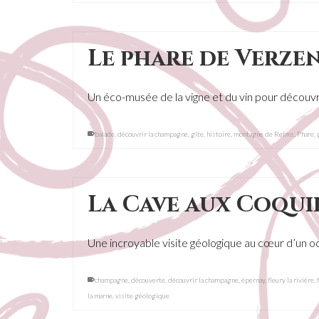
Le phare de Verze
Un éco-musée de la vigne et du vin pour découvr
balade
,
découvrir la champagne
,
gîte
,
histoire
,
montagne de Reims
,
Phare
,
La Cave aux Coqui
Une incroyable visite géologique au cœur d’un oc
champagne
,
découverte
,
découvrir la champagne
,
épernay
,
fleury la rivière
,
la marne
,
visite géologique