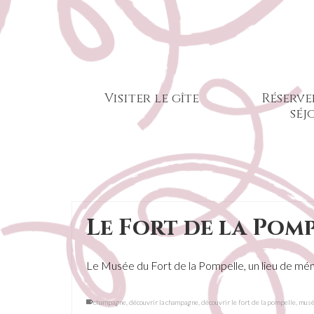
Visiter le gîte
Réserve
séj
Le Fort de la Pom
Le Musée du Fort de la Pompelle, un lieu de m
champagne
,
découvrir la champagne
,
découvrir le fort de la pompelle
,
mus