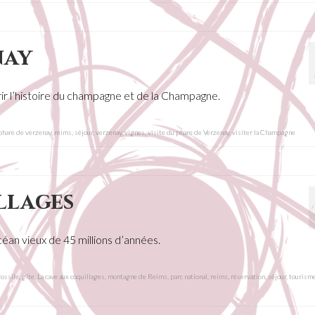
nay
ir l’histoire du champagne et de la Champagne.
phare de verzenay
,
reims
,
séjour
,
verzenay
,
vignes
,
visite du phare de Verzenay
,
visiter la Champagne
llages
éan vieux de 45 millions d’années.
fossile
,
gîte
,
La cave aux coquillages
,
montagne de Reims
,
parc national
,
reims
,
réservation
,
séjour
,
tourism