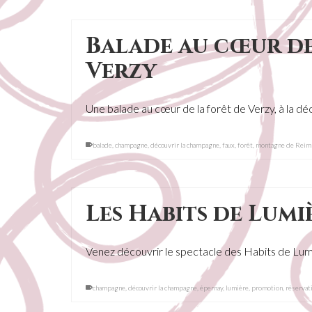
Balade au cœur de
Verzy
Une balade au cœur de la forêt de Verzy, à la 
balade
,
champagne
,
découvrir la champagne
,
faux
,
forêt
,
montagne de Reim
Les Habits de Lumi
Venez découvrir le spectacle des Habits de Lu
champagne
,
découvrir la champagne
,
épernay
,
lumière
,
promotion
,
réservat