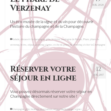
Verzenay
JUIL 2020
Un éco-musée de la vigne et du vin pour découvrir
l’histoire du champagne et de la Champagne.
balade
,
découvrir la champagne
,
gîte
,
histoire
,
montagne de Reims
,
Phare
,
phare de
verzenay
,
reims
,
séjour
,
verzenay
,
vignes
,
visite du phare de Verzenay
,
visiter la Champagne
Réserver votre
12
séjour en ligne
JUIL 2017
Vous pouvez désormais réserver votre séjour en
Champagne directement sur notre site !
champagne
,
gîte
,
location
,
réservation
,
séjour
,
Vaudemange
,
vignes