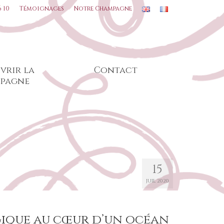
6 10
Témoignages
Notre Champagne
vrir la
Contact
pagne
15
JUIL 2020
gique au cœur d’un océan