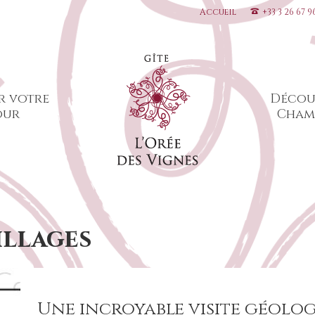
Accueil
+33 3 26 67 9
r votre
Décou
our
Cham
illages
Une incroyable visite géolo