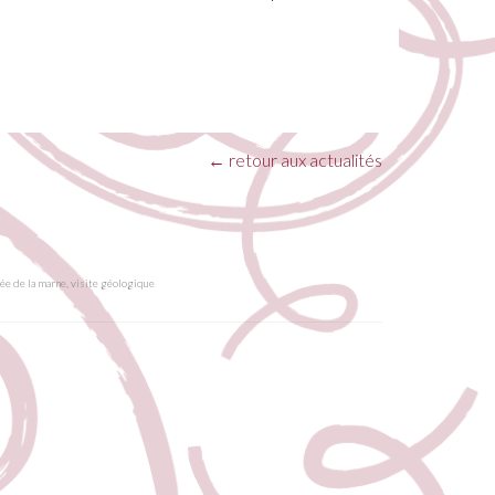
←
retour aux actualités
lée de la marne
,
visite géologique