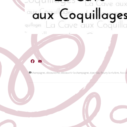
Facebook
Email
champagne
,
découverte
,
découvrir la champagne
,
épernay
,
fleury la rivière
,
fossi