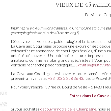
vieux de 45 milli
Fossiles et Coq
Imaginez : il y a 45 millions d’années, la Champagne était une p
(escargots géants de plus de 40 cm de long !)
Découvrez l’univers de la paléontologie et la richesse d’un sit
La Cave aux Coquillages propose une excursion géologique s
extraordinaire abondance de coquillages fossiles, d’une supe
ont été découverts. Un patrimoine naturel impressionnant
amateurs, comme les plus grands spécialistes ! Vous pour
véritable recherche paléontologique…
Extrait original du site
La Cave aux Coquillages est ouverte toute l’année. Afin 
prévenir à l’avance au
+33 (0)3 26 58 36 43.
Les tarifs sont di
Pour vous y rendre : 39 rue du Bourg de Vesle – 51480 Fleur
Entrez dans La Cave a
Si vous souhaitez
découvrir notre belle Champagne
, nous s