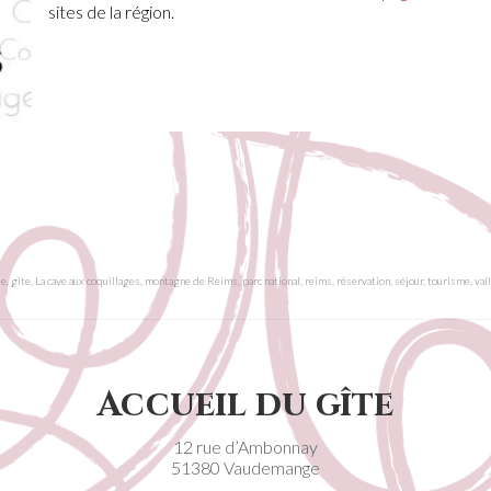
sites de la région.
le
,
gîte
,
La cave aux coquillages
,
montagne de Reims
,
parc national
,
reims
,
réservation
,
séjour
,
tourisme
,
val
Accueil du gîte
12 rue d’Ambonnay
51380 Vaudemange