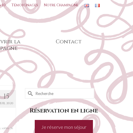
6 10
Témoignages
Notre Champagne
vrir la
Contact
pagne
Rechercher :
15
JUIL 2020
Réservation en ligne
Je réserve mon séjour
e
,
vallée de