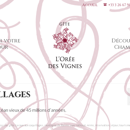
Accueil
+33 3 26 67 9
r votre
Décou
our
Cham
llages
éan vieux de 45 millions d’années.
fossile
,
gîte
,
La cave aux coquillages
,
montagne de Reims
,
parc national
,
reims
,
réservation
,
séjour
,
tourism