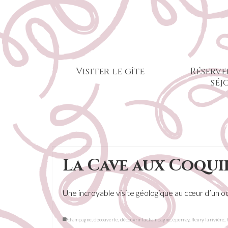
Visiter le gîte
Réserve
séj
La Cave aux Coqui
Une incroyable visite géologique au cœur d’un oc
champagne
,
découverte
,
découvrir la champagne
,
épernay
,
fleury la rivière
,