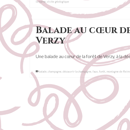
la marne
,
visite géologique
Balade au cœur de
Verzy
Une balade au cœur de la forêt de Verzy, à la 
balade
,
champagne
,
découvrir la champagne
,
faux
,
forêt
,
montagne de Reim