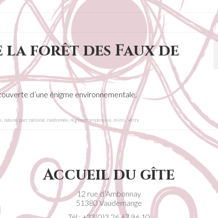
 la forêt des Faux de
découverte d’une énigme environnementale.
s
,
nature
,
parc national
,
randonnée
,
région champenoise
,
reims
,
Verzy
Accueil du gîte
12 rue d’Ambonnay
51380 Vaudemange
Tél :
+33(0)3 26 67 96 10