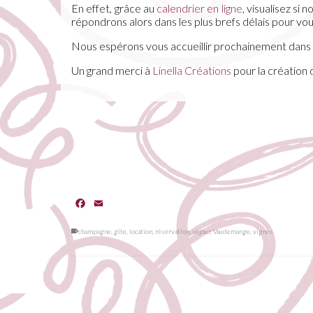
En effet, grâce au
calendrier en ligne
, visualisez si
répondrons alors dans les plus brefs délais pour vou
Nous espérons vous accueillir prochainement dans
Un grand merci à
Linella Créations
pour la création 
Facebook
Email
champagne
,
gîte
,
location
,
réservation
,
séjour
,
Vaudemange
,
vignes