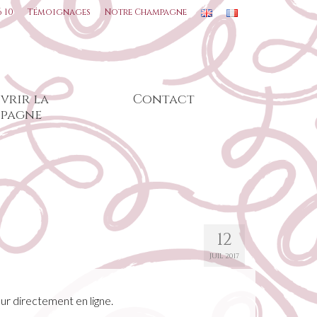
6 10
Témoignages
Notre Champagne
vrir la
Contact
pagne
12
JUIL 2017
our directement en ligne.