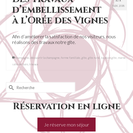
d’embellissement
JAN 2018
à l’Orée des Vignes
Afin d’améliorer la satisfaction de nos visiteurs, nous
réalisons des travaux notre gîte.
champagne
,
découvrir la champagne
,
ferme familiale
,
gîte
,
gîte rural
,
location gîte
,
marne
,
salle de bain
,
travaux
Rechercher :
Réservation en ligne
Je réserve mon séjour