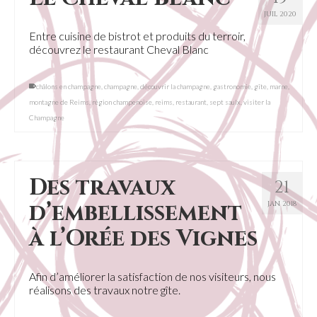
JUIL 2020
Entre cuisine de bistrot et produits du terroir,
découvrez le restaurant Cheval Blanc
châlons en champagne
,
champagne
,
découvrir la champagne
,
gastronomie
,
gîte
,
marne
,
montagne de Reims
,
région champenoise
,
reims
,
restaurant
,
sept saulx
,
visiter la
Champagne
Des travaux
21
d’embellissement
JAN 2018
à l’Orée des Vignes
Afin d’améliorer la satisfaction de nos visiteurs, nous
réalisons des travaux notre gîte.