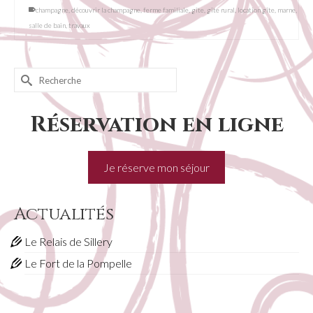
champagne
,
découvrir la champagne
,
ferme familiale
,
gîte
,
gîte rural
,
location gîte
,
marne
,
salle de bain
,
travaux
Rechercher :
Réservation en ligne
Je réserve mon séjour
Actualités
Le Relais de Sillery
Le Fort de la Pompelle