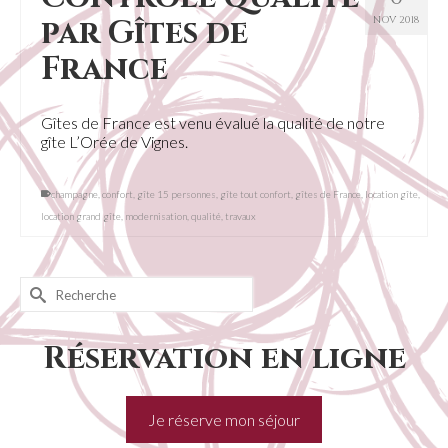
par Gîtes de
NOV 2018
France
Gîtes de France est venu évalué la qualité de notre
gîte L’Orée de Vignes.
champagne
,
confort
,
gîte 15 personnes
,
gîte tout confort
,
gîtes de France
,
location gîte
,
location grand gîte
,
modernisation
,
qualité
,
travaux
Rechercher :
Réservation en ligne
Je réserve mon séjour