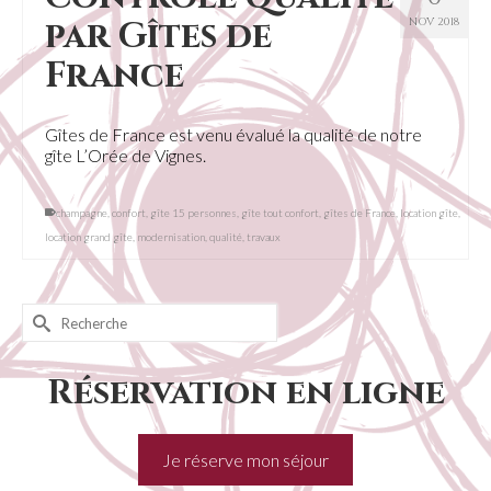
par Gîtes de
NOV 2018
France
Gîtes de France est venu évalué la qualité de notre
gîte L’Orée de Vignes.
champagne
,
confort
,
gîte 15 personnes
,
gîte tout confort
,
gîtes de France
,
location gîte
,
location grand gîte
,
modernisation
,
qualité
,
travaux
Rechercher :
Réservation en ligne
Je réserve mon séjour