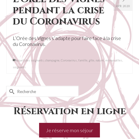
pendant la crise
AVR 2020
du Coronavirus
L’Orée des Vignes s’adapte pour faire face à la crise
du Coronavirus.
accueil des soignants
,
champagne
,
Coronavirus
,
famille
,
gîte
,
nature
,
retrouvailles
,
soignants
Rechercher :
Réservation en ligne
Je réserve mon séjour