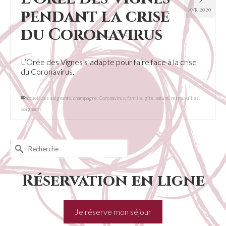
pendant la crise
AVR 2020
du Coronavirus
L’Orée des Vignes s’adapte pour faire face à la crise
du Coronavirus.
accueil des soignants
,
champagne
,
Coronavirus
,
famille
,
gîte
,
nature
,
retrouvailles
,
soignants
Rechercher :
Réservation en ligne
Je réserve mon séjour