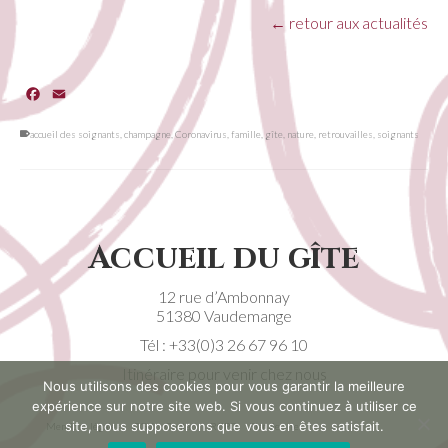
←
retour aux actualités
Facebook
Email
accueil des soignants
,
champagne
,
Coronavirus
,
famille
,
gîte
,
nature
,
retrouvailles
,
soignants
Accueil du gîte
12 rue d’Ambonnay
51380 Vaudemange
Tél :
+33(0)3 26 67 96 10
Itinéraire pour venir chez nous
Nous utilisons des cookies pour vous garantir la meilleure
expérience sur notre site web. Si vous continuez à utiliser ce
site, nous supposerons que vous en êtes satisfait.
Mentions légales
CGV
Contact
RGPD
Plan de site