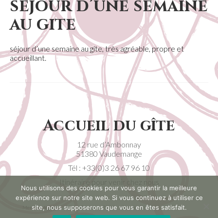
séjour d’une semaine
au gite
séjour d’une semaine au gite, très agréable, propre et
accueillant.
Accueil du gîte
12 rue d’Ambonnay
51380 Vaudemange
Tél :
+33(0)3 26 67 96 10
Itinéraire pour venir chez nous
Nous utilisons des cookies pour vous garantir la meilleure
expérience sur notre site web. Si vous continuez à utiliser ce
site, nous supposerons que vous en êtes satisfait.
Mentions légales
CGV
Contact
RGPD
Plan de site